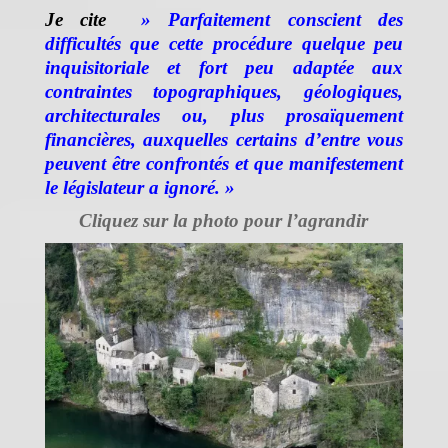
Je cite
»
Parfaitement conscient des
difficultés que cette procédure quelque peu
inquisitoriale et fort peu adaptée aux
contraintes topographiques, géologiques,
architecturales ou, plus prosaïquement
financières, auxquelles certains d’entre vous
peuvent être confrontés et que manifestement
le législateur a ignoré. »
Cliquez sur la photo pour l’agrandir